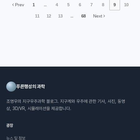
Prev
1
...
4
5
6
7
8
9
10
11
12
13
...
68
Next
푸른행성의 과학
조영우의 지구우주과학 블로그. 지구계와 우주에 관한 기사, 사진, 동영
상, 3D/VR, 시뮬레이션을 제공합니다.
광장
뉴스 및 정보