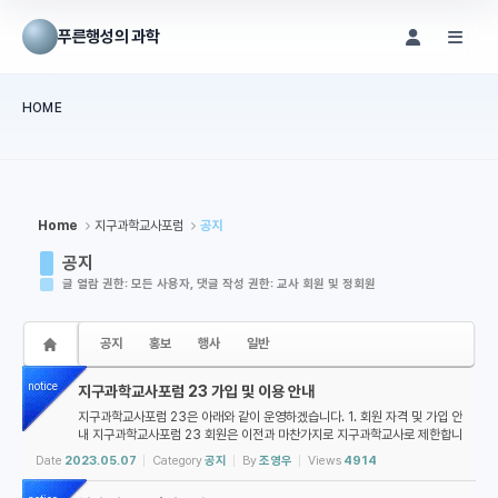
Sketchbook5, 스케치북5
Sketchbook5, 스케치북5
푸른행성의 과학
메뉴 건너뛰기
HOME
본문시작
Home
지구과학교사포럼
공지
공지
글 열람 권한: 모든 사용자, 댓글 작성 권한: 교사 회원 및 정회원
공지
홍보
행사
일반
notice
지구과학교사포럼 23 가입 및 이용 안내
지구과학교사포럼 23은 아래와 같이 운영하겠습니다. 1. 회원 자격 및 가입 안
내 지구과학교사포럼 23 회원은 이전과 마찬가지로 지구과학교사로 제한합니
다. 가입하시려는 분은 아래 절차에 따라 주세요: 1. 아이디 생성을 클릭하여
Date
2023.05.07
Category
공지
By
조영우
Views
4914
아이디를 만들고 로그인합...