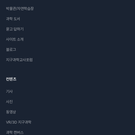
박물관/자연학습장
과학 도서
묻고 답하기
사이트 소개
블로그
지구과학교사포럼
컨텐츠
기사
사진
동영상
VR/3D 지구과학
과학 캔버스