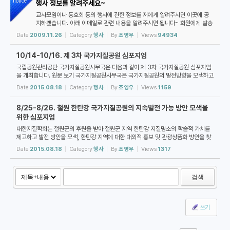
notice
행사 정보를 알려주세요~
교사모임이나 동호회 등의 행사에 관한 정보를 저에게 알려주시면 이곳에 공
지하겠습니다. 아래 이메일로 관련 내용을 알려주시면 됩니다~ 회원에게 발송
하는 전체 메일에 끼워 넣어 주세요~ demishrain@gmail.com
Date
2009.11.26
Category
행사
By
조영우
Views
94934
10/14-10/16. 제 3차 국가지질공원 심포지엄
국립공원관리공단 국가지질공원사무국은 다음과 같이 제 3차 국가지질공원 심포지엄
을 개최합니다. 원문 보기 국가지질공원사무국은 국가지질공원의 발전방향을 모색하고
관련 정보 교류를 위한 "국가지질공원 심포지엄"을 매년 개최하고 있습니다. 올해 개최
Date
2015.08.18
Category
행사
By
조영우
Views
1159
...
8/25-8/26. 철원 한탄강 국가지질공원의 지속발전 가능 방안 모색을
위한 심포지엄
대한지질학회는 철원군의 후원을 받아 철원군 지역 한탄강 지질명소의 학술적 가치를
제고하고 발전 방안을 모색, 한탄강 지역에 대한 대외적 홍보 및 관광상품화 방안을 찾
고자 아래와 같이 심포지엄을 개최한다고 합니다. 원문 보기 ▪ 주제: 철원 한탄강 국...
Date
2015.08.18
Category
행사
By
조영우
Views
1317
검색
쓰기