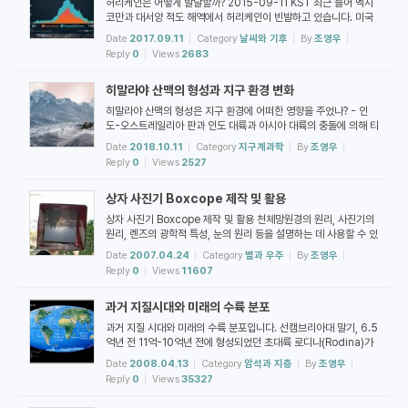
허리케인은 어떻게 발달할까? 2015-09-11 KST 최근 들어 멕시
옆으...
코만과 대서양 적도 해역에서 허리케인이 빈발하고 있습니다. 미국
에서는 허리케인 Harvey가 텍사스주에 많은 피해를 준 후, 이어서
Date
2017.09.11
Category
날씨와 기후
By
조영우
Irma가 발생하여 플로리다에 상륙하면서 어마어마한 피해를 주고
Reply
0
Views
2683
있습니다. 카리브해의 섬에서는 이미 많은 재산 및 인명 피해를 가져
왔습니다. 허리케인의 발달은 기본적으로 적도 근처에서 동쪽으로
히말라야 산맥의 형성과 지구 환경 변화
부터 서쪽으로 이동하는 불안정한 흐름의 영향을 받습니다. 동쪽에
서 서쪽으로 이동하는 대기의 흐름을 편동풍(easterly)이라고 표현
히말라야 산맥의 형성은 지구 환경에 어떠한 영향을 주었나? - 인
합니다. 이...
도-오스트레일리아 판과 인도 대륙과 아시아 대륙의 충돌에 의해 티
벳과 히말라야 산맥 형성 - 아시아 대륙 내부의 한랭화 및 사막화에
Date
2018.10.11
Category
지구계과학
By
조영우
영향 - 아시아 몬순을 형성하여 남아시아의 기후와 생물다양성 및
Reply
0
Views
2527
동아프리카 지역의 건조화에 영향 - 지구 규모로 볼 때 동아프리카
에서 시작된 초기 인류의 진화에 영향 한국지질자원연구원 소식지
상자 사진기 Boxcope 제작 및 활용
<지질 자원 사람> 2018년 9-10월호에 기고한 기사입니다. 아래
링크로 가서 2018년 9+10월호를 찾아 클릭하여 PDF 파일을 받
상자 사진기 Boxcope 제작 및 활용 천체망원경의 원리, 사진기의
을 수 있습...
원리, 렌즈의 광학적 특성, 눈의 원리 등을 설명하는 데 사용할 수 있
는 도구를 만들어 보았습니다. 박스코프는 옛날에 사진관에서 쓰던
Date
2007.04.24
Category
별과 우주
By
조영우
사진기와 동일합니다. 사진사 아저씨는 렌즈로 빛을 모으고, 간유리
Reply
0
Views
11607
에 상을 맺은 후, 간유리를 꺼내고 사진건판을 집어넣어서 촬영을 했
었는데, 그것을 간이용으로 만들었다고 생각하면 됩니다. 이와 동일
과거 지질시대와 미래의 수륙 분포
한 장치가 천체사진 촬영에도 사용되었습니다. 이와 비슷한 몇 가지
장치와의 차이점을 간략히 비교해보겠습니다. * 상자사진기 : ...
과거 지질 시대와 미래의 수륙 분포입니다. 선캠브리아대 말기, 6.5
억년 전 11억-10억년 전에 형성되었던 초대륙 로디나(Rodina)가
분열된 후 Pan-African 충돌에 의해 곤드와다 대륙이 성장하고
Date
2008.04.13
Category
암석과 지층
By
조영우
있습니다. 선캠브리아 후기는 오늘날처럼 "냉실(Ice House)"의
Reply
0
Views
35327
세계입니다. 온실의 반대 개념입니다. 캠브리아기 후반, 5.14억년
전 고생대의 캠브리아기에는 처음으로 단단한 껍질을 가진 동물들