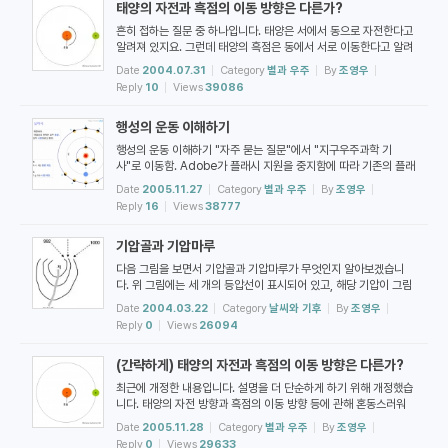
태양의 자전과 흑점의 이동 방향은 다른가?
이 풍부하게 출현하였습니다. 바다가 얕아서 해수면이 높았기 때문
에 대륙의 내륙까지 침수되었습니다. 초대륙인 곤드와나 대륙은 이
흔히 접하는 질문 중 하나입니다. 태양은 서에서 동으로 자전한다고
쯤에 형성이 ...
알려져 있지요. 그런데 태양의 흑점은 동에서 서로 이동한다고 알려
져 있습니다. 태양의 흑점이 태양의 자전을 따라 이동하는 것이라면
Date
2004.07.31
Category
별과 우주
By
조영우
왜 이 두 가지 진술이 서로 상반될까요? 자전은 서에서 동으로 하는
Reply
10
Views
39086
데, 흑점은 왜 동에서 서로 이동하냐는 겁니다. 결론부터 간단하게
말하면, "태양이 서에서 동으로 자전한다"고 말할 때와 "흑점이 동
행성의 운동 이해하기
에서 서로 이동한다"고 말할 때, 관측자의 위치가 다르기 때문에 이
런 혼동이 나타납니다. "태양이 서에서 동으로 자전한다"고 말...
행성의 운동 이해하기 "자주 묻는 질문"에서 "지구우주과학 기
사"로 이동함. Adobe가 플래시 지원을 중지함에 따라 기존의 플래
시 동영상을 MP4로 변환하였습니다. 7차 교육과정 고등학교 1학
Date
2005.11.27
Category
별과 우주
By
조영우
년 과학의 태양계와 은하 단원에는 "행성의 관측" 주제가 있습니다.
Reply
16
Views
38777
학생들이 가장 이해하기 어려워 하는 부분 중 하나입니다. 머리 속에
서 공간을 만들고, 그 공간에 자신을 위치시키고, 방향을 정의하고,
기압골과 기압마루
지평면과 천체의 궤도 사이의 관계 등을 이해하는 부분이 가장 어려
운 것 같습니다. 이 부분을 문서를 통해서 설명한다는 것 역시 무척
다음 그림을 보면서 기압골과 기압마루가 무엇인지 알아보겠습니
어려...
다. 위 그림에는 세 개의 등압선이 표시되어 있고, 해당 기압이 그림
의 오른쪽에 숫자로 표시되어 있습니다. 가장 아래쪽의 등압선은 10
Date
2004.03.22
Category
날씨와 기후
By
조영우
20 hPa을 나타내며, 그 위로 각각 1016 hPa, 1012 hPa을 나타
Reply
0
Views
26094
냅니다. 이 등압선들을 가로지르도록 귤색의 가로줄을 그었습니다.
화살표가 있는 왼쪽부터 시작하여 이 가로줄을 따라 오른쪽으로 가
(간략하게) 태양의 자전과 흑점의 이동 방향은 다른가?
면서 기압을 확인해보도록 하지요. 이 가로줄은 가장 먼저 1012 hP
a의 등압선과 만납니다. 그 다음 1016 hPa, 1020 hPa과 만납니
최근에 개정한 내용입니다. 설명을 더 단순하게 하기 위해 개정했습
다. 이 기압 ...
니다. 태양의 자전 방향과 흑점의 이동 방향 등에 관해 혼동스러워
하시는 분들이 많습니다. 이런 혼동은 관측 기준 위치를 명시하지 않
Date
2005.11.28
Category
별과 우주
By
조영우
은 채 사용하기 때문입니다. 1) 천구의 북극에서 내려다 볼 때를 기
Reply
0
Views
29633