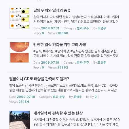
준으로 하는가, 또는 2) 지평면의 방위를 기준으로 하는가에 따라
때로는 정반대의 진술이 나올 수도 있습니다. 천문학에서는 이것을
달의 위치와 일식의 종류
기준좌표계가 다르다고 합니다. 앞의 것은 적도좌표계, 뒤의 것은 지
평좌표계에 해당합니다. 적도좌표계를 기준으로 할 때, 다시 말...
달의 위치에 따라 어떤 일식이 발생하는지 보겠습니다. 아래 그림에
서 태양은 노랑, 지구는 연두, 달은 검정으로 표현되어 있습니다. 이
그림의 위쪽이 황도의 북극, 아래쪽이 황도의 남극 방향입니다. 달이
Date
2004.07.31
Category
별과 우주
By
조영우
(1), (2), (3)의 위치에 있을 때 각각 개기일식, 금환일식, 부분일식
Reply
0
Views
18668
이 일어납니다. 달이 1의 위치에 있다고 하더라도, 지구상의 위치에
따라서는 부분일식으로 관측되기도 합니다. 조영우 푸른행성의 과
안전한 일식 관측을 위한 고려 사항
학 | 유튜브 채널 | 3D 지구과학 | 가상지구과학 VirGL | Youngw
oo Cho Photography
#일식, #해가림, #망막화상, #일식관측 안전한 일식 관측을 위한
고려 사항 이 기사의 핵심: 일식 관측 중 망막 화상을 일으키는 주범
은 태양의 적외선 복사이며, 자외선 또한 수정체와 망막 등에 심각한
Date
2009.07.19
Category
별과 우주
By
조영우
손상을 일으킬 수 있습니다. 생활 주변에서 구할 수 있는 필터들(C
Reply
0
Views
25992
D/DVD, 과자봉지, 선글래스, 사진 필름 등)은 태양을 직접 보는 동
안 효과적으로 자외선과 적외선을 차단해줄 수 있는 물질들이 아닙
필름이나 CD로 태양을 관측해도 될까?
니다. 일식 중 태양의 대부분이 가려지고 아주 조금만 노출되었다고
하더라도, 태양면에서 오는 복사의 세기는 약해지지 않습니다. 망...
빛에 노출시킨 사진 필름이나, 플로피디스크의 폴리에스테르 필름, 또는 CD나 DVD
등은 태양을 안전하게 관측할 수 있는 대용품으로 사용되는 경우가 있습니다. 하지만,
이들을 이용하여 태양을 관측하는 것은 안전하지 않습니다. 그것은 이 도구들이 가시광
Date
2009.07.19
Category
별과 우주
By
조영우
Reply
0
은 차단해주지만, 적외선을 효율적으로 차단하지 못하기 때문입니다. 햇빛 속에 적외선
Views
27484
은 가시광만큼이나 풍부하게 포함되어 있습니다. 적외선이 우리 눈에 보이지는 않지만,
해가 보내주는 강렬한 적외선에 노출된다면 망막 화상에 의한 시력 상실이 일어날 수
개기일식 때 관측할 수 있는 현상
있습니다. 보다 자세...
개기일식 때 관측할 수 있는 현상 #개기일식, #개기식 이 글은 200
9년 중국 개기일식을 앞두고 작성한 것입니다. 이미지는 추후 개정