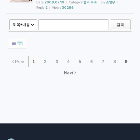
하였습니다. 일식이 진행될 때 달이 해를 처음 침범하는 일을 제 1
Date
2009.07.19
Category
별과 우주
By
조영우
접촉이라고 합니다. 달이 해와 지구 사이를 지나가면서 제 1 접촉이
Reply
2
Views
30266
일어나 그림자를 지표에 드리우기 시작하면 해의 서쪽부터 갉아먹
으며 동쪽으로 이동합니다. 달이 계속 동쪽으로 이동하여 해가 마치
그믐달과 같은 모습이 되면 하늘은 충분히 어두워집니다. 이 무렵이
검색
면 지표의 편평한 대지 위에서는 얇은 그림자 띠(Shadow Band
s)를 ...
목록
Prev
1
2
3
4
5
6
7
8
9
Next