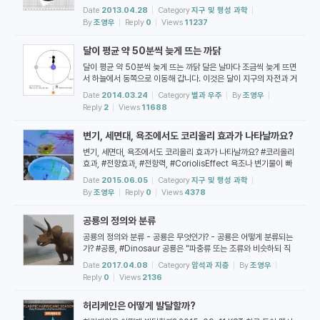
이 애니메이션은 전향 효과가 어떻게 발생하는지 이해하는 데 도움
Date
2013.04.28
Category
지구 및 행성 과학
을 주기 위하여 제작한 모형입니다. 실제 운동과 차이가 있을 수 있
By
조영우
Reply
0
Views
11237
으며, 여러 조건을 단순화하였다는 점을 주의하시기 바랍니다. 특히,
물체가 이동하는 동안 위도의 변화에 따른 전향력의 변화를 고려하
달이 평균 약 50분씩 늦게 뜨는 까닭
지 않았습니다. 지구의 북반구 표면에서 각 지점으로 발사된 물체가
애초 의도한 목적지의 오른쪽으로 편향하여 도달한다는 점을 쉽게
달이 평균 약 50분씩 늦게 뜨는 까닭 달은 날마다 조금씩 늦게 뜨면
...
서 하늘에서 동쪽으로 이동해 갑니다. 이것은 달이 지구의 자전과 거
의 같은 방향으로 공전하기 때문입니다. 그렇다면 달이 뜨는 시각은
Date
2014.03.24
Category
별과 우주
By
조영우
어떻게 하여 하루에 평균 약 50분씩 늦어지는 것일까요? 아래 <그
Reply
2
Views
11688
림 1>은 천구의 북극에서 내려다 본 태양, 지구, 달, 그리고 달의 궤
도를 나타낸 것입니다. (각 물체의 크기와 거리 비례는 실제와 다름
변기, 세면대, 욕조에서도 코리올리 효과가 나타날까요?
에 주의하세요. 게다가 달이 지구 둘레를 일정한 속력으로 원운동한
다고 가정하겠습니다.) 그림 1. 1일 자정. 지구의 어느 지점에 ...
변기, 세면대, 욕조에서도 코리올리 효과가 나타날까요? #코리올리
효과, #전향효과, #전향력, #CoriolisEffect 욕조나 변기물이 빠
질 때 나타나는 물의 회전을 코리올리 효과와 연관시킬 수 있을까
Date
2015.06.05
Category
지구 및 행성 과학
요? 아니면, 이렇게 작은 규모에서는 코리올리 효과를 관찰하는 것
By
조영우
Reply
0
Views
4378
이 어려울까요? 아메리카 대륙의 적도를 지나는 나라인 에쿠아도르
에서는 적도선을 기준으로 코리올리 효과가 어떻게 나타나는지를
공룡의 정의와 분류
설명하는 쇼를 진행하는 사람이 있습니다. (링크: Ecuador At Th
e Equator - Water Demonstration - Coriolis Effect) 작
공룡의 정의와 분류 - 공룡은 무엇인가? - 공룡은 어떻게 분류되는
은 욕조에서 물이 빠...
가? #공룡, #Dinosaur 공룡은 "파충류 또는 조류와 비슷하되 직
립 자세를 취하며 일생의 대부분을 육상에서 보낸 동물"[2]입니다.
Date
2017.04.08
Category
암석과 지층
By
조영우
공룡은 파충류로부터 진화하였으며, 이후 일부가 조류로 진화하였
Reply
0
Views
2136
습니다. 대부분의 공룡(비비행 공룡)은 중생대 말의 대멸종 때 사라
졌지만 일부(비행 공룡)는 새(조류)로 진화하여 오늘날까지 이어지
허리케인은 어떻게 발달할까?
고 있습니다. 직립 자세라는 것은 동물의 몸통 바로 아래에 다리가
붙어 있어서 서거나 걸었다는 것을 의미합니다[2]. 악어처럼 다리가