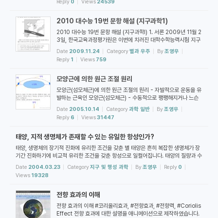
Reply
0
Views
24539
중심에 위치하며, 해와 달이 지구 둘레를 공전하지만, 나머지 행성들
은 해 둘레를 공전하는 것으로 묘사하였습니다. 이것은 코페르니쿠
2010 대수능 19번 문항 해설 (지구과학1)
스의 생각과 거의 비슷합니다. 차이점이라면 '해가 지구 둘레를 도는
것인가' 아니면 '지구가 해 둘레를 도는 것인가'의 차이입니다. 다
2010 대수능 19번 문항 해설 (지구과학I) 1. 서론 2009년 11월 2
음...
3일, 한국교육과정평가원은 이번에 치러진 대학수학능력시험 지구
과학1의 19번 문항에 대한 문항오류를 공식 인정하였습니다. 애초
Date
2009.11.24
Category
별과 우주
By
조영우
에 3번으로 발표하였던 답을 1번과 3번의 복수 정답으로 정정하였
Reply
1
Views
759
습니다. 이에 따라 앞으로 대학수학능력시험을 준비해야 하는 학생
들은 이 문항을 어떻게 이해하고 풀어야 하는지가 중요해졌습니다.
모양근에 의한 원근 조절 원리
이것이 이 글을 작성하는 첫 번째 목적입니다. 이 글을 작성하는 두
번째 중요한 목적은 학생들을 지도해야 하는 선생님들께서 미리 준
모양근(섬모체근)에 의한 원근 조절의 원리 - 자발적으로 운동을 유
비해야 ...
발하는 근육인 모양근(섬모체근) - 수동적으로 팽팽해지거나 느슨
해지는 맥락막이나 진대 - 수정체가 진대가 팽팽해질 때 얇아지고
Date
2005.10.14
Category
과학 일반
By
조영우
진대가 느슨해질 때 움츠러듦에 따라 원근 조절 * 2017년 발행 중
Reply
6
Views
31447
학교 2학년 과학 EBS 교재에 따르면 모양체는 섬모체, 모양근은 섬
모체근으로 표현되어 있습니다. 모양근에 의한 원근 조절의 원리는
태양, 지적 생명체가 존재할 수 있는 유일한 항성인가?
7차 교육과정(1997년 12월 30일에 고시되어 2018년 현재까지
지속되는 교육과정)의 고등학교 과학에서 배워야 할 원리는 아닙니
태양, 생명체의 장기적 진화에 유리한 조건을 갖춘 별 태양은 흔히 복잡한 생명체가 장
다만 (현재...
기간 진화하기에 비교적 유리한 조건을 갖춘 항성으로 일컬어집니다. 태양의 질량과 수
명은 생명체가 출현하고 진화하기에 알맞은 범위에 속하며, 지구는 태양 주위의 생명체
Date
2004.03.23
Category
지구 및 행성 과학
By
조영우
Reply
0
거주 가능 구역(habitable zone), 즉 적절한 대기 조건이 주어질 때 행성 표면에 액
Views
19328
체 물이 존재할 수 있는 거리 범위 안에 위치합니다. 또한 태양은 중원소가 비교적 풍부
한 항성종족 I에 속합니다. 천문학에서는 헬륨보다 무거운 원소들을 중원소(heavy el
전향 효과의 이해
ements) 또는 금속(...
전향 효과의 이해 #코리올리효과, #전향효과, #전향력, #Coriolis
Effect 전향 효과에 대한 설명을 애니메이션으로 제작하였습니다.