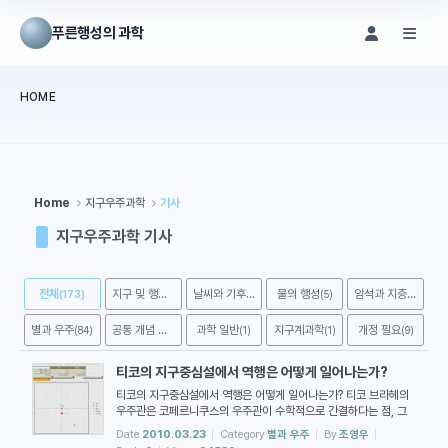
Sketchbook5, 스케치북5
Sketchbook5, 스케치북5
푸른행성의 과학
메뉴 건너뛰기
HOME
본문시작
Home
지구우주과학
기사
지구우주과학 기사
전체
지구 및 행성 과학
날씨와 기후
물의 행성
암석과 지층
(173)
(19)
(25)
(5)
(29)
별과 우주
공통 개념 및 원리
과학 일반
지구계과학
개정 필요
(84)
(0)
(1)
(1)
(9)
티코의 지구중심설에서 역행은 어떻게 일어나는가?
티코의 지구중심설에서 역행은 어떻게 일어나는가? 티코 브라헤의
우주관은 코페르니쿠스의 우주관이 수학적으로 간결하다는 점, 그
리고 지구중심설이 아리스토텔레스의 철학에 잘 부합한다는 점을
Date
2010.03.23
Category
별과 우주
By
조영우
동시에 고려한 우주관입니다. 다른 지구중심설처럼 지구가 우주의