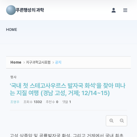
Sketchbook5, 스케치북5
Sketchbook5, 스케치북5
푸른행성의 과학
메뉴 건너뛰기
HOME
본문시작
Home
지구과학교사포럼
공지
행사
'국내 첫 스테고사우르스 발자국 화석'을 찾아 떠나
는 지질 여행 (경남 고성, 거제; 12/14~15)
조영우
조회 수
1332
추천 수
0
댓글
1
고성 상족암 및 공룡발자국 화석, 그리고 거제에서 국내 최초