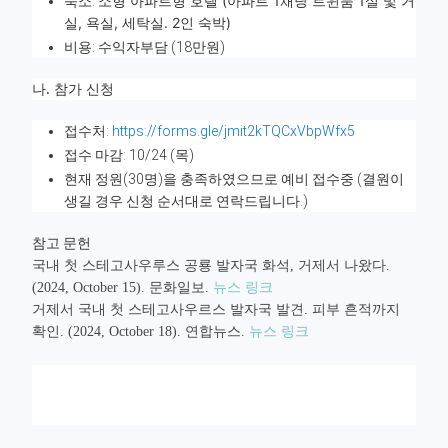
소형 아파트형 호텔 (아파트 1채당 트윈룸 1실 및 거
숙소:
실, 욕실, 세탁실. 2인 숙박)
비용: 수익자부담 (18만원)
나. 참가 신청
접수처:
https://forms.gle/jmit2kTQCxVbpWfx5
접수 마감: 10/24 (목)
현재 정원(30명)을 충족하였으므로 예비 접수중 (결원이
생길 경우 신청 순서대로 연락드립니다.)
참고 문헌
국내 첫 스테고사우루스 공룡 발자국 화석, 거제서 나왔다.
(2024, October 15). 문화일보.
뉴스 링크
거제서 국내 첫 스테고사우르스 발자국 발견. 피부 흔적까지
확인. (2024, October 18). 연합뉴스.
뉴스 링크