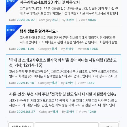
notice
지구과학교사포럼 23 가입 및 이용 안내
지구과학교사포럼 23은 아래와 같이 운영하겠습니다. 1. 회원 자격 및 가입 안
내 지구과학교사포럼 23 회원은 이전과 마찬가지로 지구과학교사로 제한합니
다. 가입하시려는 분은 아래 절차에 따라 주세요: 1. 아이디 생성을 클릭하여
Date
2023.05.07
Category
공지
By
조영우
Views
4935
아이디를 만들고 로그인합...
notice
행사 정보를 알려주세요~
교사모임이나 동호회 등의 행사에 관한 정보를 저에게 알려주시면 이곳에 공
지하겠습니다. 아래 이메일로 관련 내용을 알려주시면 됩니다~ 회원에게 발송
하는 전체 메일에 끼워 넣어 주세요~ demishrain@gmail.com
Date
2009.11.26
Category
행사
By
조영우
Views
94955
'국내 첫 스테고사우르스 발자국 화석'을 찾아 떠나는 지질 여행 (경남 고
성, 거제; 12/14~15)
고성 상족암 및 공룡발자국 화석, 그리고 거제에서 국내 최초로 발견된 스테고사우르스
발자국 화석을 찾아 떠나는 지질여행을 실시하고자 안내드립니다. 거제 청곡리 스테고
사우르스 발자국 화석 산지는 발견자이자 연구를 수행한 진주교대 교수 김경수 박사...
Date
2024.10.18
Category
행사
By
조영우
Views
1332
시흥-안산-부천 지회 주관 『전곡항 및 탄도 일대 디지털 지질탐사 연수』
시흥-안산-부천 지회 3차 모임으로 『전곡항 및 탄도 일대 디지털 지질탐사 연수』를 실
시합니다. 가. 대상: 시흥, 안산, 부천 지역 중등 과학 교사 및 관심 교사 나. 행사 안내
1) 일시: 2024. 9. 7.(토) 10:00~15:00 2) 집합 장소: 전곡항 주차장 (9시 40분
Date
2024.08.27
Category
행사
By
조영우
Views
1249
...