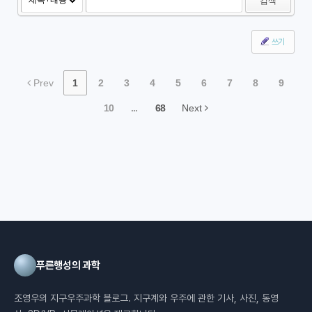
검색
쓰기
Prev
1
2
3
4
5
6
7
8
9
10
...
68
Next
푸른행성의 과학
조영우의 지구우주과학 블로그. 지구계와 우주에 관한 기사, 사진, 동영