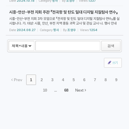
Date
2024.10.18
Category
행사
By
조영우
Views
1337
시흥-안산-부천 지회 주관 『전곡항 및 탄도 일대 디지털 지질탐사 연수』
시흥-안산-부천 지회 3차 모임으로 『전곡항 및 탄도 일대 디지털 지질탐사 연수』를 실
시합니다. 가. 대상: 시흥, 안산, 부천 지역 중등 과학 교사 및 관심 교사 나. 행사 안내
1) 일시: 2024. 9. 7.(토) 10:00~15:00 2) 집합 장소: 전곡항 주차장 (9시 40분
Date
2024.08.27
Category
행사
By
조영우
Views
1254
...
검색
쓰기
Prev
1
2
3
4
5
6
7
8
9
10
...
68
Next