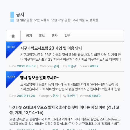
공지
글 열람 권한: 모든 사용자, 댓글 작성 권한: 교사 회원 및 정회원
공지
홍보
행사
일반
notice
지구과학교사포럼 23 가입 및 이용 안내
지구과학교사포럼 23은 아래와 같이 운영하겠습니다. 1. 회원 자격 및 가입 안
내 지구과학교사포럼 23 회원은 이전과 마찬가지로 지구과학교사로 제한합니
다. 가입하시려는 분은 아래 절차에 따라 주세요: 1. 아이디 생성을 클릭하여
Date
2023.05.07
Category
공지
By
조영우
Views
4952
아이디를 만들고 로그인합...
notice
행사 정보를 알려주세요~
교사모임이나 동호회 등의 행사에 관한 정보를 저에게 알려주시면 이곳에 공
지하겠습니다. 아래 이메일로 관련 내용을 알려주시면 됩니다~ 회원에게 발송
하는 전체 메일에 끼워 넣어 주세요~ demishrain@gmail.com
Date
2009.11.26
Category
행사
By
조영우
Views
94980
'국내 첫 스테고사우르스 발자국 화석'을 찾아 떠나는 지질 여행 (경남 고
성, 거제; 12/14~15)
고성 상족암 및 공룡발자국 화석, 그리고 거제에서 국내 최초로 발견된 스테고사우르스
발자국 화석을 찾아 떠나는 지질여행을 실시하고자 안내드립니다. 거제 청곡리 스테고
사우르스 발자국 화석 산지는 발견자이자 연구를 수행한 진주교대 교수 김경수 박사...