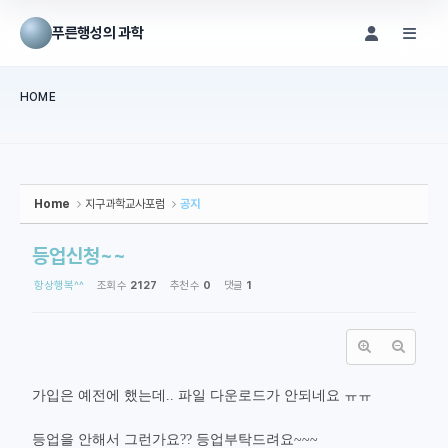
Sketchbook5, 스케치북5
Sketchbook5, 스케치북5
푸른행성의 과학
메뉴 건너뛰기
HOME
본문시작
Home
지구과학교사포럼
공지
등업신청~~
항상행복^^
조회 수
2127
추천 수
0
댓글
1
가입은 예전에 했는데.. 파일 다운로드가 안되네요 ㅠㅠ
등업을 안해서 그런가요?? 등업부탁드려요~~~