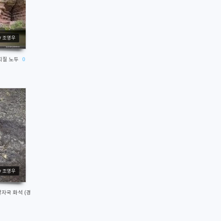
y 조영우
 지질 노두
0
y 조영우
발자국 화석 (경