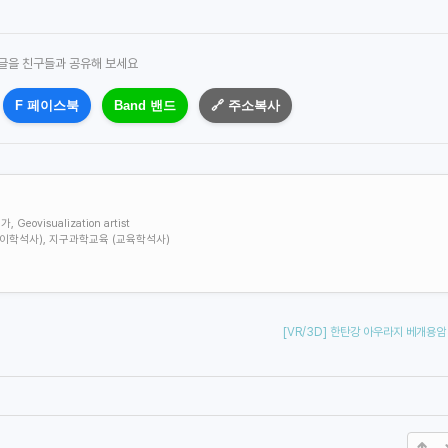
 글을 친구들과 공유해 보세요
F 페이스북
Band 밴드
🔗 주소복사
visualization artist
학 (이학석사), 지구과학교육 (교육학석사)
[VR/3D] 한탄강 아우라지 베개용