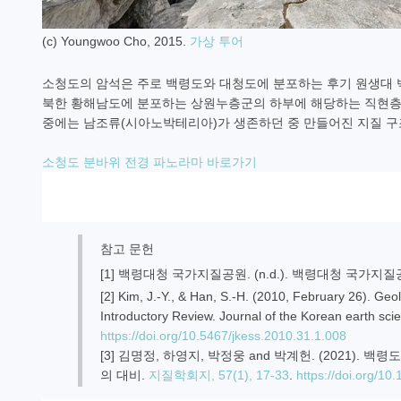
(c) Youngwoo Cho, 2015.
가상 투어
소청도의 암석은 주로 백령도와 대청도에 분포하는 후기 원생대 
북한 황해남도에 분포하는 상원누층군의 하부에 해당하는 직현층군
중에는 남조류(시아노박테리아)가 생존하던 중 만들어진 지질 
소청도 분바위 전경 파노라마 바로가기
참고 문헌
[1] 백령대청 국가지질공원. (n.d.). 백령대청 국가지
[2] Kim, J.-Y., & Han, S.-H. (2010, February 26). Geo
Introductory Review. Journal of the Korean earth sci
https://doi.org/10.5467/jkess.2010.31.1.008
[3] 김명정, 하영지, 박정웅 and 박계헌. (2021).
의 대비.
지질학회지, 57(1), 17-33
.
https://doi.org/10