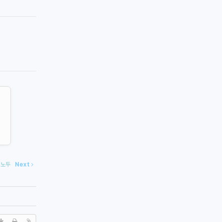
암 노두
Next