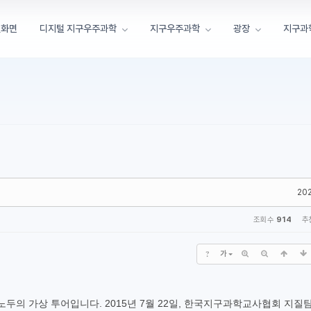
첫화면
디지털 지구우주과학
지구우주과학
광장
지구과
202
조회 수
914
추
?
가
두의 가상 투어입니다. 2015년 7월 22일, 한국지구과학교사협회 지질탐