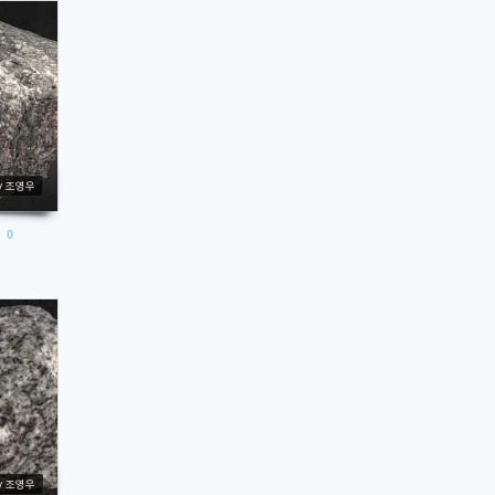
y 조영우
0
y 조영우