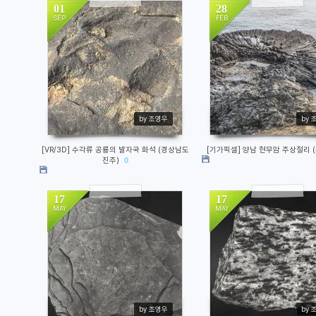
01
28
SEP
FEB
633
974
by 조영우
by 
[VR/3D] 수각류 공룡의 발자국 화석 (경상남도
[기가픽셀] 양남 현무암 주상절리 
진주)
0
17
17
MAY
MAY
1953
850
by 조영우
by 