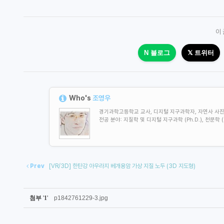
이
N 블로그
𝕏 트위터
Who's
조영우
경기과학고등학교 교사, 디지털 지구과학자, 자연사 사진가, Geo
전공 분야: 지질학 및
디지털 지구과학 (Ph.D.), 천문
Prev
[VR/3D] 한탄강 아우라지 베개용암 가상 지질 노두 (3D 지도형)
첨부
'
1
'
p1842761229-3.jpg