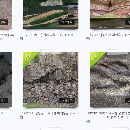
조영우
by 조영우
b
트 단층) 3D
[VR/3D/GIS] 경기 지질 3D 가상탐방
0
[VR/3D] 상한염 퇴적층 가상
0
14
01
SEP
SEP
970
1385
조영우
by 조영우
b
0
[VR/3D] 한탄강 아우라지 베개용암 노두
0
[VR/3D] 백악기 수각류 공룡의 
남 진주 정촌)
0