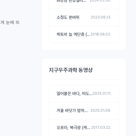
화강암 판상절리와 토르
2024.05.30.
소청도 분바위
2023.06.13.
게 눈에 뜨
케토비 놉 역단층 (쓰러스트 단층)
2018.08.02.
지구우주과학 동영상
얼어붙은 바다, 떠도는 유빙 (오이도 연...
2025.01.11.
겨울 바닷가 밤하늘 (ft. 사분의자리유...
2025.01.09.
오로라, 북극광 (캐나다 처칠, 4K)
2017.03.22.