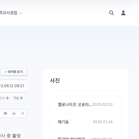
학교사포럼
✔
뷰어로 보기
사진
3.06.12 08:21
천 수
0
댓글
0
옐로나이프 오로라 관측 첫 날
2025.02.02.
해기둥
2025.01.24.
사 중 촬영