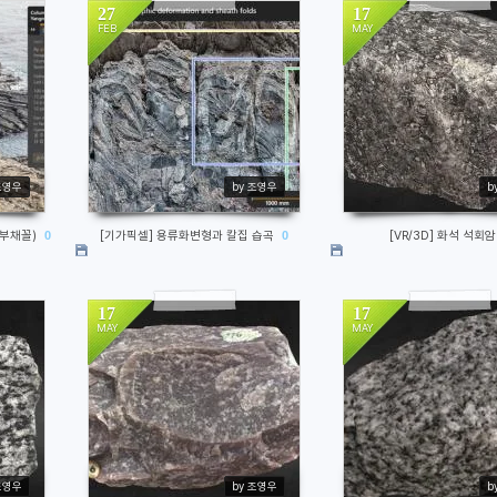
27
17
FEB
MAY
871
2242
조영우
by 조영우
b
(부채꼴)
0
[기가픽셀] 용류화변형과 칼집 습곡
0
[VR/3D] 화석 석회암
17
17
MAY
MAY
1504
1168
조영우
by 조영우
b