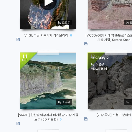
by 조영우
by 
VirGL 가상 지구과학 라이브러리
0
[VR/3D/GIS] 거대 역단층(쓰러스
가상 지질, Ketobe Knob
14
12
2023/06/12
SEP
JUN
by
조영우
1118
Views
914
by 조영우
by 
[VR/3D] 한탄강 아우라지 베개용암 가상 지질
[가상 투어] 소청도 분바위
노두 (3D 지도형)
0